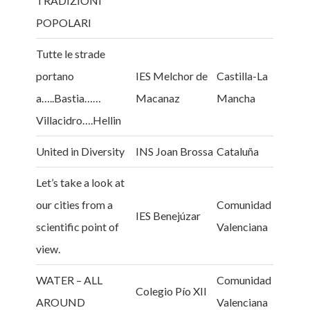
TRADIZIONI
POPOLARI
Tutte le strade
portano
IES Melchor de
Castilla-La
a…..Bastia……
Macanaz
Mancha
Villacidro….Hellin
United in Diversity
INS Joan Brossa
Cataluña
Let’s take a look at
our cities from a
Comunidad
IES Benejúzar
scientific point of
Valenciana
view.
WATER – ALL
Comunidad
Colegio Pío XII
AROUND
Valenciana