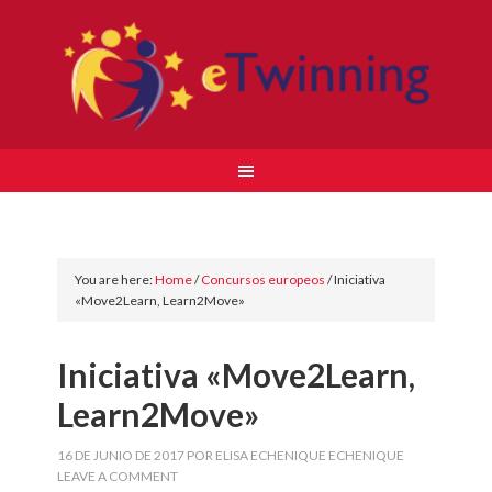
You are here:
Home
/
Concursos europeos
/
Iniciativa
«Move2Learn, Learn2Move»
Iniciativa «Move2Learn,
Learn2Move»
16 DE JUNIO DE 2017
POR
ELISA ECHENIQUE ECHENIQUE
LEAVE A COMMENT