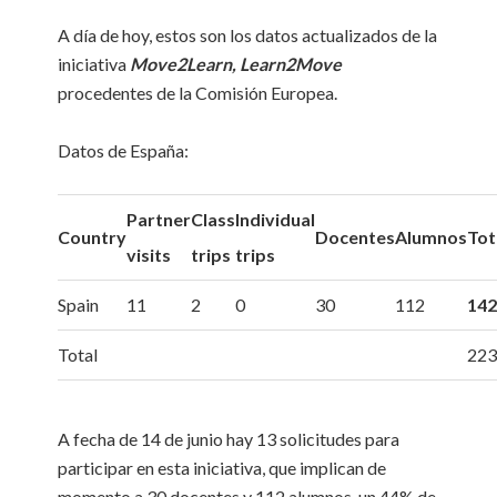
A día de hoy, estos son los datos actualizados de la
iniciativa
Move2Learn, Learn2Move
procedentes de la Comisión Europea.
Datos de España:
Partner
Class
Individual
Country
Docentes
Alumnos
Tot
visits
trips
trips
Spain
11
2
0
30
112
14
Total
22
A fecha de 14 de junio hay 13 solicitudes para
participar en esta iniciativa, que implican de
momento a 30 docentes y 112 alumnos, un 44% de