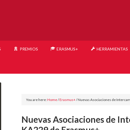
S
PREMIOS
ERASMUS+
HERRAMIENTAS
You are here:
Home
/
Erasmus+
/
Nuevas Asociaciones de Interca
Nuevas Asociaciones de Int
KA229 de Erasmus+