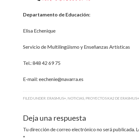
Departamento de Educación:
Elisa Echenique
Servicio de Multilingüismo y Enseñanzas Artísticas
Tel.: 848 42 69 75
E-mail: eechenie@navarra.es
FILED UNDER:
ERASMUS+
,
NOTICIAS
,
PROYECTOS KA2 DE ERASMUS
Deja una respuesta
Tu dirección de correo electrónico no será publicada.
L
*