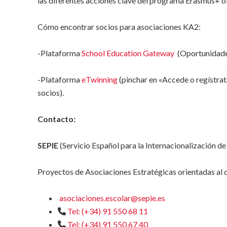
las diferentes acciones clave del programa Erasmus+ of
Cómo encontrar socios para asociaciones KA2:
-Plataforma
School Education Gateway
(Oportunidades
-Plataforma
eTwinning
(pinchar en «Accede o regístrat
socios).
Contacto:
SEPIE
(Servicio Español para la Internacionalización de
Proyectos de Asociaciones Estratégicas orientadas al 
asociaciones.escolar@sepie.es
Tel: (+34) 91 550 68 11
Tel: (+34) 91 550 67 40