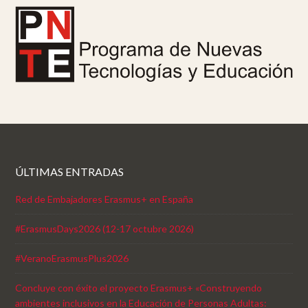
ÚLTIMAS ENTRADAS
Red de Embajadores Erasmus+ en España
#ErasmusDays2026 (12-17 octubre 2026)
#VeranoErasmusPlus2026
Concluye con éxito el proyecto Erasmus+ «Construyendo
ambientes inclusivos en la Educación de Personas Adultas: