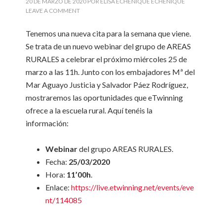
20 DE MARZO DE 2020
POR
ELISA ECHENIQUE ECHENIQUE
LEAVE A COMMENT
Tenemos una nueva cita para la semana que viene.
Se trata de un nuevo webinar del grupo de AREAS
RURALES a celebrar el próximo miércoles 25 de
marzo a las 11h. Junto con los embajadores Mª del
Mar Aguayo Justicia y Salvador Páez Rodríguez,
mostraremos las oportunidades que eTwinning
ofrece a la escuela rural. Aquí tenéis la
información:
Webinar
del grupo AREAS RURALES.
Fecha:
25/03/2020
Hora:
11’00h
.
Enlace:
https://live.etwinning.net/events/eve
nt/114085