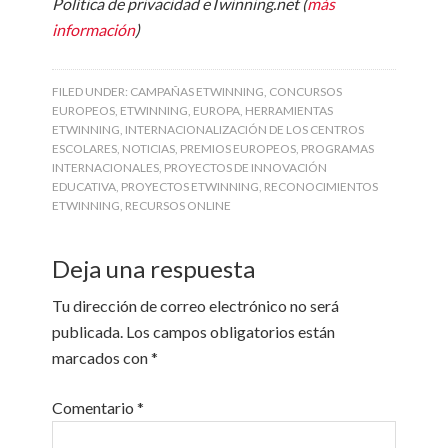
Política de privacidad eTwinning.net (
más
información
)
FILED UNDER:
CAMPAÑAS ETWINNING
,
CONCURSOS
EUROPEOS
,
ETWINNING
,
EUROPA
,
HERRAMIENTAS
ETWINNING
,
INTERNACIONALIZACIÓN DE LOS CENTROS
ESCOLARES
,
NOTICIAS
,
PREMIOS EUROPEOS
,
PROGRAMAS
INTERNACIONALES
,
PROYECTOS DE INNOVACIÓN
EDUCATIVA
,
PROYECTOS ETWINNING
,
RECONOCIMIENTOS
ETWINNING
,
RECURSOS ONLINE
Deja una respuesta
Tu dirección de correo electrónico no será
publicada.
Los campos obligatorios están
marcados con
*
Comentario
*