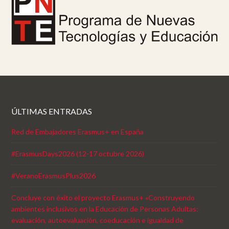
ÚLTIMAS ENTRADAS
Red de Embajadores Erasmus+ en España
#ErasmusDays2026 (12-17 octubre 2026)
#VeranoErasmusPlus2026
Concluye con éxito el proyecto Erasmus+ «Construyendo
ambientes inclusivos en la Educación de Personas Adultas:
evaluación, autoevaluación, coeducación e igualdad de