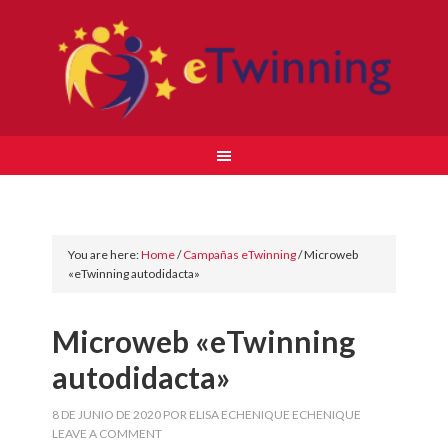
You are here:
Home
/
Campañas eTwinning
/
Microweb
«eTwinning autodidacta»
Microweb «eTwinning
autodidacta»
8 DE JUNIO DE 2020
POR
ELISA ECHENIQUE ECHENIQUE
LEAVE A COMMENT