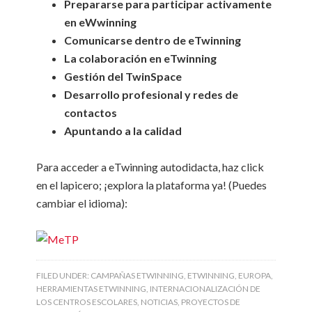
Prepararse para participar activamente
en eWwinning
Comunicarse dentro de eTwinning
La colaboración en eTwinning
Gestión del TwinSpace
Desarrollo profesional y redes de
contactos
Apuntando a la calidad
Para acceder a eTwinning autodidacta, haz click
en el lapicero; ¡explora la plataforma ya! (Puedes
cambiar el idioma):
FILED UNDER:
CAMPAÑAS ETWINNING
,
ETWINNING
,
EUROPA
,
HERRAMIENTAS ETWINNING
,
INTERNACIONALIZACIÓN DE
LOS CENTROS ESCOLARES
,
NOTICIAS
,
PROYECTOS DE