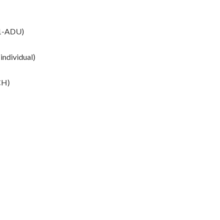
1-ADU)
individual)
CH)