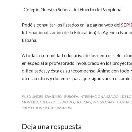
-Colegio Nuestra Señora del Huerto de Pamplona
Podéis consultar los listados en la página web del
SEPI
Internacionalización de la Educación), la Agencia Nac
España.
A toda la comunidad educativa de los centros seleccio
en especial al profesorado involucrado en los proyectos
dificultades, y ésta es su recompensa. Ánimo con todo, 
otros centros y docentes para que sigan vuestro camin
FILED UNDER:
ERASMUS+
,
EUROPA
,
INTERNACIONALIZACIÓN DE LO
MOVILIDAD DEL PROFESORADO
,
NOTICIAS
,
PROGRAMAS INTERNAC
PROYECTOS KA1 DE ERASMUS+
Deja una respuesta