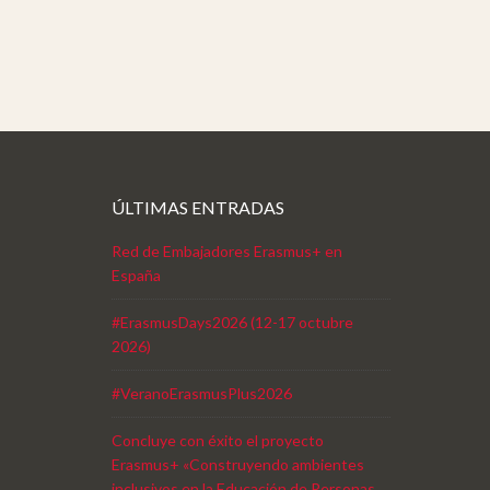
ÚLTIMAS ENTRADAS
Red de Embajadores Erasmus+ en
España
#ErasmusDays2026 (12-17 octubre
2026)
#VeranoErasmusPlus2026
Concluye con éxito el proyecto
Erasmus+ «Construyendo ambientes
inclusivos en la Educación de Personas