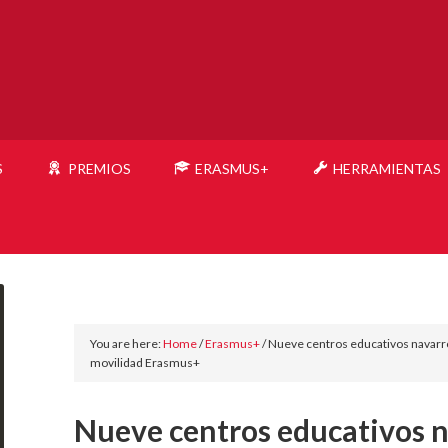
S
PREMIOS
ERASMUS+
HERRAMIENTAS
You are here:
Home
/
Erasmus+
/
Nueve centros educativos navarr
movilidad Erasmus+
Nueve centros educativos 