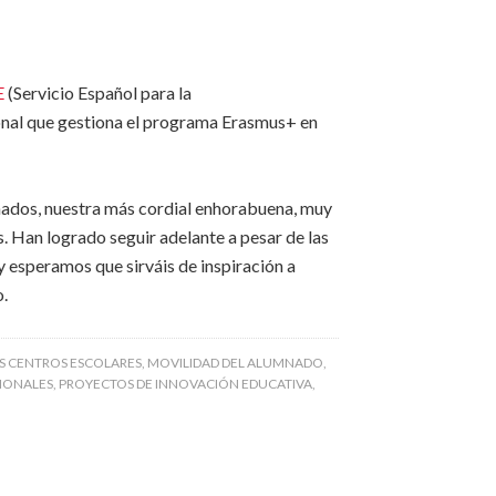
E
(Servicio Español para la
ional que gestiona el programa Erasmus+ en
nados, nuestra más cordial enhorabuena, muy
. Han logrado seguir adelante a pesar de las
y esperamos que sirváis de inspiración a
o.
S CENTROS ESCOLARES
,
MOVILIDAD DEL ALUMNADO
,
IONALES
,
PROYECTOS DE INNOVACIÓN EDUCATIVA
,