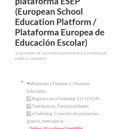
plataforma ESEP
(European School
Education Platform /
Plataforma Europea de
Educación Escolar)
12 DE ENERO DE 2023
POR
ELISA ECHENIQUE ECHENIQUE
LEAVE A COMMENT
📢Atención eTwinner 👉Nuevos
tutoriales:
1️⃣Registro en eTwinning-EU-LOGIN
2️⃣TwinSpaces. Funcionalidades
3️⃣eTwinning. Creación de proyectos,
grupos, mensajería
🔗
https://t.co/tmusLhmWE6