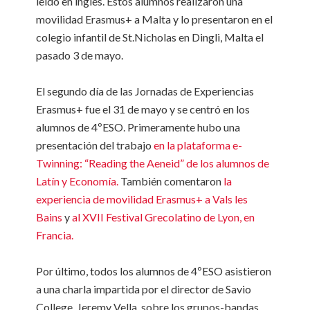
leído en inglés. Estos alumnos realizaron una
movilidad Erasmus+ a Malta y lo presentaron en el
colegio infantil de St.Nicholas en Dingli, Malta el
pasado 3 de mayo.
El segundo día de las Jornadas de Experiencias
Erasmus+ fue el 31 de mayo y se centró en los
alumnos de 4ºESO. Primeramente hubo una
presentación del trabajo
en la plataforma e-
Twinning: “Reading the Aeneid” de los alumnos de
Latín y Economía.
También comentaron
la
experiencia de movilidad Erasmus+ a Vals les
Bains
y
al XVII Festival Grecolatino de Lyon, en
Francia.
Por último, todos los alumnos de 4ºESO asistieron
a una charla impartida por el director de Savio
College, Jeremy Vella, sobre los grupos-bandas