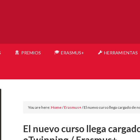
S
PREMIOS
ERASMUS+
HERRAMIENTAS
You are here:
Home
/
Erasmus+
/
El nuevo curso llega cargado de 
El nuevo curso llega carga
eTwinning / Erasmus+