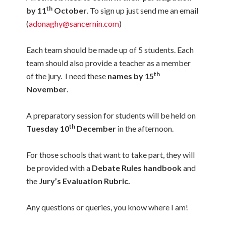
th
by 11
October
. To sign up just send me an email
(
adonaghy@sancernin.com
)
Each team should be made up of 5 students. Each
team should also provide a teacher as a member
th
of the jury. I need these
names by 15
November
.
A preparatory session for students will be held on
th
Tuesday 10
December
in the afternoon.
For those schools that want to take part, they will
be provided with a
Debate Rules handbook
and
the
Jury’s Evaluation
Rubric.
Any questions or queries, you know where I am!