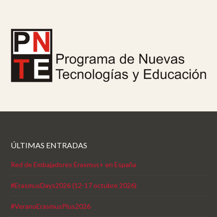
ÚLTIMAS ENTRADAS
Red de Embajadores Erasmus+ en España
#ErasmusDays2026 (12-17 octubre 2026)
#VeranoErasmusPlus2026