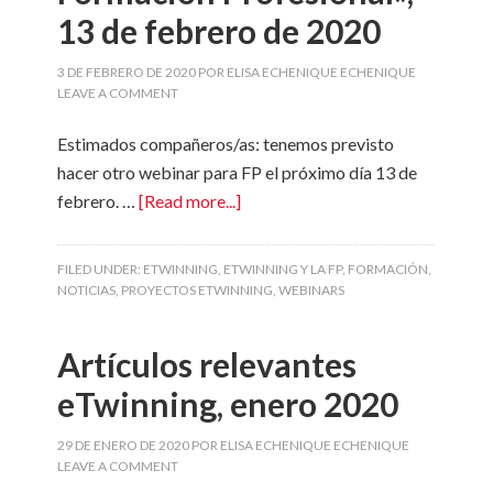
13 de febrero de 2020
3 DE FEBRERO DE 2020
POR
ELISA ECHENIQUE ECHENIQUE
LEAVE A COMMENT
Estimados compañeros/as: tenemos previsto
hacer otro webinar para FP el próximo día 13 de
febrero. …
[Read more...]
FILED UNDER:
ETWINNING
,
ETWINNING Y LA FP
,
FORMACIÓN
,
NOTICIAS
,
PROYECTOS ETWINNING
,
WEBINARS
Artículos relevantes
eTwinning, enero 2020
29 DE ENERO DE 2020
POR
ELISA ECHENIQUE ECHENIQUE
LEAVE A COMMENT