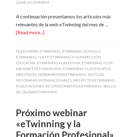
LEAVE A COMMENT
A continuación presentamos los artículos más
relevantes de la web eTwinning del mes de …
[Read more...]
FILED UNDER:
ETWINNING
,
ETWINNING SCHOOLS
,
ETWINNING Y LA FP
,
ETWINNING Y LA INSPECCIÓN
EDUCATIVA
,
ETWINNING Y LAS EEOOII
,
ETWINNING Y LOS
ASESORES DE FORMACIÓN
,
ETWINNING Y LOS EQUIPOS
DIRECTIVOS
,
HERRAMIENTAS ETWINNING
,
NOTICIAS
,
PROGRAMAS INTERNACIONALES
,
PROYECTOS ETWINNING
,
PUBLICACIONES
,
RECONOCIMIENTOS ETWINNING
,
SELLOS
DE CALIDAD ETWINNING
Próximo webinar
«eTwinning y la
Formación Profesional»,