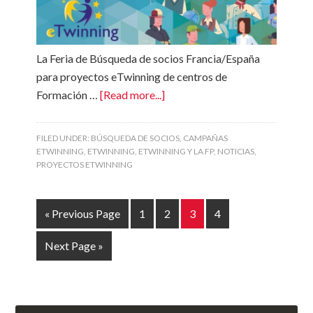
La Feria de Búsqueda de socios Francia/España
para proyectos eTwinning de centros de
Formación …
[Read more...]
FILED UNDER:
BÚSQUEDA DE SOCIOS
,
CAMPAÑAS
ETWINNING
,
ETWINNING
,
ETWINNING Y LA FP
,
NOTICIAS
,
PROYECTOS ETWINNING
« Previous Page
1
2
3
4
Next Page »