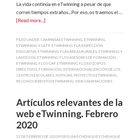
La vida continúa en eTwinning a pesar de que
corren tiempos extraños...Por eso, os traemos el …
[Read more...]
FILED UNDER:
CAMPAÑAS ETWINNING
,
ETWINNING
,
ETWINNING Y LA FP
,
ETWINNING Y LA INSPECCIÓN
EDUCATIVA
,
ETWINNING Y LAS ÁREAS RURALES
,
ETWINNING Y
LAS EEOOII
,
ETWINNING Y LOS ASESORES DE FORMACIÓN
,
ETWINNING Y LOS CAP
,
ETWINNING Y LOS EQUIPOS
DIRECTIVOS
,
FORMACIÓN
,
INTERNACIONALIZACIÓN DE LOS
CENTROS ESCOLARES
,
NOTICIAS
,
PROYECTOS ETWINNING
,
RECONOCIMIENTOS ETWINNING
,
VIDEOANIMACIONES
Artículos relevantes de la
web eTwinning. Febrero
2020
27 DE FEBRERO DE 2020
POR
ELISA ECHENIQUE ECHENIQUE