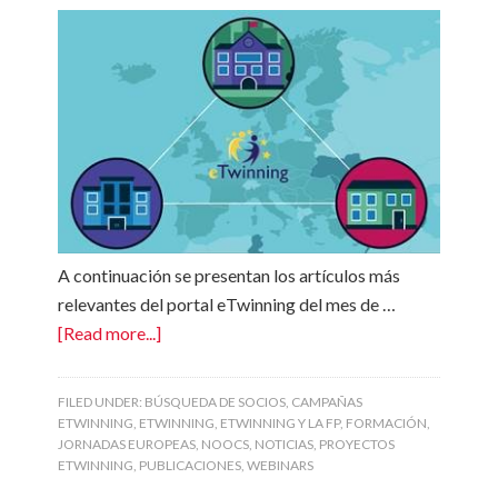
A continuación se presentan los artículos más
relevantes del portal eTwinning del mes de …
[Read more...]
FILED UNDER:
BÚSQUEDA DE SOCIOS
,
CAMPAÑAS
ETWINNING
,
ETWINNING
,
ETWINNING Y LA FP
,
FORMACIÓN
,
JORNADAS EUROPEAS
,
NOOCS
,
NOTICIAS
,
PROYECTOS
ETWINNING
,
PUBLICACIONES
,
WEBINARS