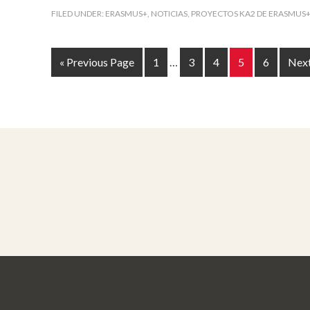
FILED UNDER:
ERASMUS+
,
NOTICIAS
,
PROYECTOS KA2 DE ERASMUS
« Previous Page
1
…
3
4
5
6
Next