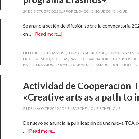
24 DE OCTUBRE DE 2019
POR
ELISA ECHENIQUE ECHENIQUE
Se anuncia sesión de difusión sobre la convocatoria 2
en …
[Read more...]
FILED UNDER:
ERASMUS+
,
JORNADAS EUROPEAS
,
JORNADAS Y EVE
PROFESORADO
,
NOTICIAS
,
PANEL DE EVALUADORES EXPERTOS EX
KA1 DE ERASMUS+
,
PROYECTOS KA2 DE ERASMUS+
,
ROLE MODELS
,
Actividad de Cooperación T
«Creative arts as a path to 
21 DE MAYO DE 2019
POR
ELISA ECHENIQUE ECHENIQUE
De nuevo se anuncia la publicación de una nueva TCA co
…
[Read more...]