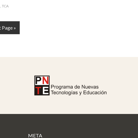
+
,
TCA
 Page »
META