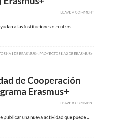
) Erasmus+
LEAVE A COMMENT
udan a las instituciones o centros
OS KA1 DE ERASMUS+
,
PROYECTOS KA2 DE ERASMUS+
,
idad de Cooperación
rograma Erasmus+
LEAVE A COMMENT
e publicar una nueva actividad que puede …