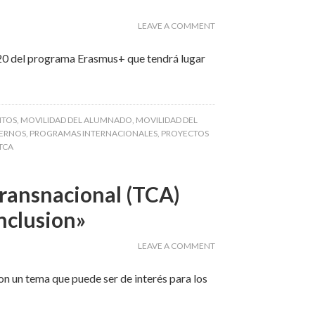
LEAVE A COMMENT
020 del programa Erasmus+ que tendrá lugar
NTOS
,
MOVILIDAD DEL ALUMNADO
,
MOVILIDAD DEL
TERNOS
,
PROGRAMAS INTERNACIONALES
,
PROYECTOS
TCA
ransnacional (TCA)
inclusion»
LEAVE A COMMENT
n un tema que puede ser de interés para los