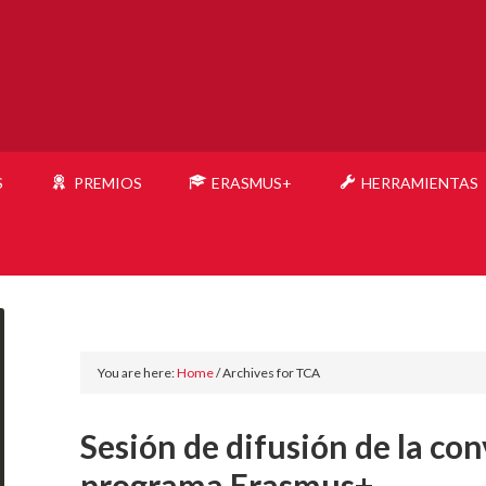
S
PREMIOS
ERASMUS+
HERRAMIENTAS
You are here:
Home
/
Archives for TCA
Sesión de difusión de la co
programa Erasmus+