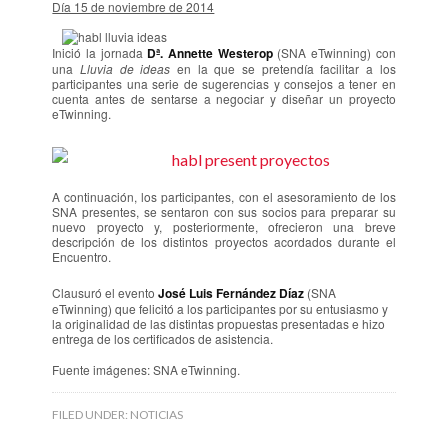
Día 15 de noviembre de 2014
Inició la jornada
Dª. Annette Westerop
(SNA eTwinning) con
una
Lluvia de ideas
en la que se pretendía facilitar a los
participantes una serie de sugerencias y consejos a tener en
cuenta antes de sentarse a negociar y diseñar un proyecto
eTwinning.
A continuación, los participantes, con el asesoramiento de los
SNA presentes, se sentaron con sus socios para preparar su
nuevo proyecto y, posteriormente, ofrecieron una breve
descripción de los distintos proyectos acordados durante el
Encuentro.
Clausuró el evento
José Luis Fernández Díaz
(SNA
eTwinning) que felicitó a los participantes por su entusiasmo y
la originalidad de las distintas propuestas presentadas e hizo
entrega de los certificados de asistencia.
Fuente imágenes: SNA eTwinning.
FILED UNDER:
NOTICIAS