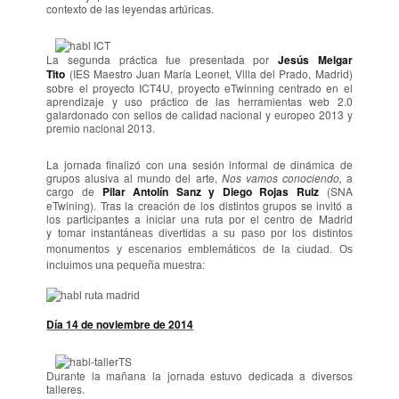
contexto de las leyendas artúricas.
La segunda práctica fue presentada por
Jesús Melgar
Tito
(IES Maestro Juan María Leonet, Villa del Prado, Madrid)
sobre el proyecto ICT4U, proyecto eTwinning centrado en el
aprendizaje y uso práctico de las
herramientas web 2.0
galardonado con sellos de calidad nacional y europeo 2013 y
premio nacional 2013.
La jornada finalizó con una sesión informal de dinámica de
grupos alusiva al mundo del arte,
Nos vamos conociendo,
a
cargo de
Pilar Antolín Sanz y Diego Rojas Ruiz
(SNA
eTwining). Tras la creación de los distintos grupos se invitó a
los participantes a iniciar una ruta por el centro de Madrid
y
tomar instantáneas divertidas a su paso por los distintos
monumentos y escenarios emblemáticos de la ciudad. Os
incluimos una pequeña muestra:
Día 14 de noviembre de 2014
Durante la mañana la jornada estuvo dedicada a diversos
talleres.