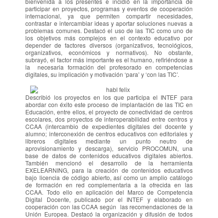
bienvenida a los presentes e incidió en la importancia de
participar en proyectos, programas y eventos de cooperación
internacional, ya que permiten compartir necesidades,
contrastar e intercambiar ideas y aportar soluciones nuevas a
problemas comunes. Destacó el uso de las TIC como uno de
los objetivos más complejos en el contexto educativo por
depender de factores diversos (organizativos, tecnológicos,
organizativos, económicos y normativos). No obstante,
subrayó, el factor más importante es el humano, refiriéndose a
la necesaria formación del profesorado en competencias
digitales, su implicación y motivación ‘para’ y ‘con las TIC’.
Describió los proyectos en los que participa el INTEF para
abordar con éxito este proceso de implantación de las TIC en
Educación, entre ellos, el proyecto de conectividad de centros
escolares, dos proyectos de interoperabilidad entre centros y
CCAA (intercambio de expedientes digitales del docente y
alumno; interconexión de centros educativos con editoriales y
libreros digitales mediante un punto neutro de
aprovisionamiento y descarga), servicio PROCOMUN, una
base de datos de contenidos educativos digitales abiertos.
También mencionó el desarrollo de la herramienta
EXELEARNING, para la creación de contenidos educativos
bajo licencia de código abierto, así como un amplio catálogo
de formación en red complementaria a la ofrecida en las
CCAA. Todo ello en aplicación del Marco de Competencia
Digital Docente, publicado por el INTEF y elaborado en
cooperación con las CCAA según las recomendaciones de la
Unión Europea. Destacó la organización y difusión de todos