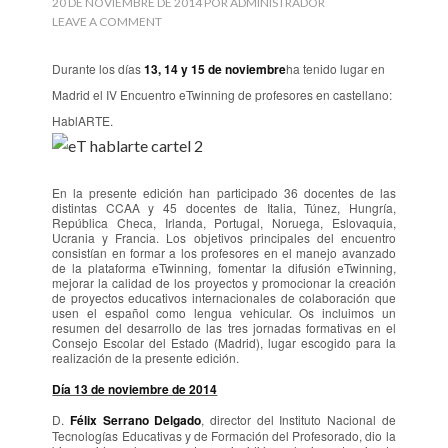
20 DE NOVIEMBRE DE 2014
POR
ADMINISTRADOR
LEAVE A COMMENT
Durante los días
13, 14 y 15 de noviembre
ha tenido lugar en
Madrid el IV Encuentro eTwinning de profesores en castellano:
HablARTE.
En la presente edición han participado 36 docentes de las
distintas CCAA y 45 docentes de Italia, Túnez, Hungría,
República Checa, Irlanda, Portugal, Noruega, Eslovaquia,
Ucrania y Francia. Los objetivos principales del encuentro
consistían en formar a los profesores en el manejo avanzado
de la plataforma eTwinning, fomentar la difusión eTwinning,
mejorar la calidad de los proyectos y promocionar la creación
de proyectos educativos internacionales de colaboración que
usen el español como lengua vehicular. Os incluimos un
resumen del desarrollo de las tres jornadas formativas en el
Consejo Escolar del Estado (Madrid), lugar escogido para la
realización de la presente edición.
Día 13 de noviembre de 2014
D.
Félix Serrano Delgado
, director del Instituto Nacional de
Tecnologías Educativas y de Formación del Profesorado, dio la