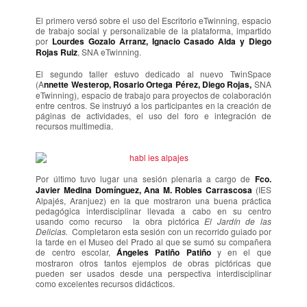
El primero versó sobre el uso del Escritorio eTwinning, espacio
de trabajo social y personalizable de la plataforma, impartido
por
Lourdes Gozalo Arranz, Ignacio Casado Alda
y Diego
Rojas Ruiz
, SNA eTwinning.
El segundo taller estuvo dedicado al nuevo TwinSpace
(A
nnette Westerop, Rosario Ortega Pérez, Diego Rojas,
SNA
eTwinning), espacio de trabajo para proyectos de colaboración
entre centros. Se instruyó a los participantes en la creación de
páginas de actividades, el uso del foro e integración de
recursos multimedia.
Por último tuvo lugar una sesión plenaria a cargo de
Fco.
Javier Medina Domínguez, Ana M. Robles Carrascosa
(IES
Alpajés, Aranjuez) en la que mostraron una buena práctica
pedagógica interdisciplinar llevada a cabo en su centro
usando como recurso la obra pictórica
El Jardín de las
Delicias.
Completaron esta sesión con un recorrido guiado por
la tarde en el Museo del Prado al que se sumó su compañera
de centro escolar,
Ángeles Patiño Patiño
y en el que
mostraron otros tantos ejemplos de obras pictóricas que
pueden ser usados desde una perspectiva interdisciplinar
como excelentes recursos didácticos.