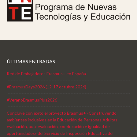
ÚLTIMAS ENTRADAS
Red de Embajadores Erasmus+ en España
#ErasmusDays2026 (12-17 octubre 2026)
#VeranoErasmusPlus2026
Concluye con éxito el proyecto Erasmus+ «Construyendo
ambientes inclusivos en la Educación de Personas Adultas:
evaluación, autoevaluación, coeducación e igualdad de
oportunidades» del Servicio de Inspección Educativa del