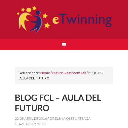
You are here:
Home
/
Future Classroom Lab
/
BLOG FCL –
AULA DEL FUTURO
BLOG FCL – AULA DEL
FUTURO
22 DE ABRIL DE 2016
POR
ELENA OSÉS URTEAGA
LEAVE A COMMENT