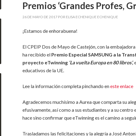
Premios ‘Grandes Profes, Gr
26 DE MAYO DE 2017
POR
ELISA ECHENIQUE ECHENIQUE
¡Estamos de enhorabuena!
El CPEIP Dos de Mayo de Castejón, con la embajadora
ha recibido el
Premio Especial SAMSUNG a la Transfo
proyecto eTwinning
‘La vuelta Europa en 80 libros’,
educativos de la UE.
Lee la información completa pinchando en
este enlace
Agradecemos muchísimo a Aurea que comparta su alegrí
efusivamente, así como a sus estudiantes y a su centro e
hace sino confirmar que eTwinning es el camino a seguir
Trasladamos las felicitaciones y la alegría a José Ant