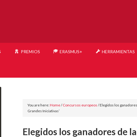
S
PREMIOS
ERASMUS+
HERRAMIENTAS
You are here:
Home
/
Concursos europeos
/
Elegidos los ganadores 
Grandes Iniciativas’
Elegidos los ganadores de la