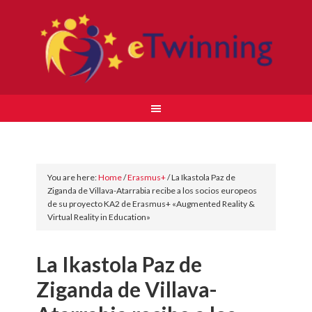
You are here:
Home
/
Erasmus+
/
La Ikastola Paz de
Ziganda de Villava-Atarrabia recibe a los socios europeos
de su proyecto KA2 de Erasmus+ «Augmented Reality &
Virtual Reality in Education»
La Ikastola Paz de
Ziganda de Villava-