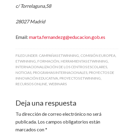
c/ Torrelaguna,58
28027 Madrid
Email:
marta.fernandezg@educacion.gob.es
FILED UNDER:
CAMPAÑAS ETWINNING
,
COMISIÓN EUROPEA
,
ETWINNING
,
FORMACIÓN
,
HERRAMIENTAS ETWINNING
,
INTERNACIONALIZACIÓN DE LOS CENTROS ESCOLARES
,
NOTICIAS
,
PROGRAMAS INTERNACIONALES
,
PROYECTOS DE
INNOVACIÓN EDUCATIVA
,
PROYECTOS ETWINNING
,
RECURSOS ONLINE
,
WEBINARS
Deja una respuesta
Tu dirección de correo electrónico no será
publicada.
Los campos obligatorios están
marcados con
*