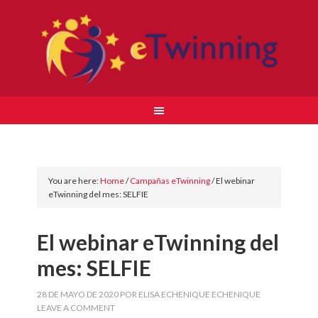
You are here:
Home
/
Campañas eTwinning
/
El webinar
eTwinning del mes: SELFIE
El webinar eTwinning del
mes: SELFIE
28 DE MAYO DE 2020
POR
ELISA ECHENIQUE ECHENIQUE
LEAVE A COMMENT