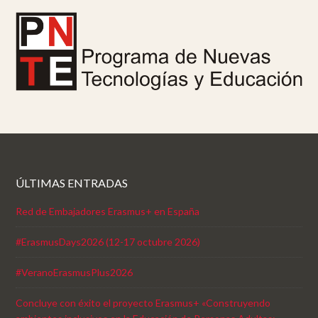
ÚLTIMAS ENTRADAS
Red de Embajadores Erasmus+ en España
#ErasmusDays2026 (12-17 octubre 2026)
#VeranoErasmusPlus2026
Concluye con éxito el proyecto Erasmus+ «Construyendo