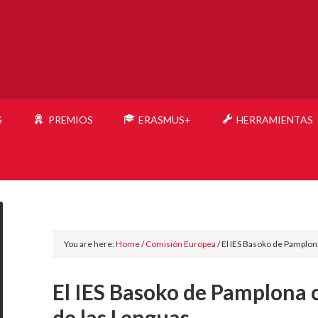
S
PREMIOS
ERASMUS+
HERRAMIENTAS
You are here:
Home
/
Comisión Europea
/
El IES Basoko de Pamplona
El IES Basoko de Pamplona 
de las Lenguas