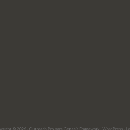
yright © 2026 ·
Outreach Pro
para
Genesis Framework
·
WordPress
·
Lo