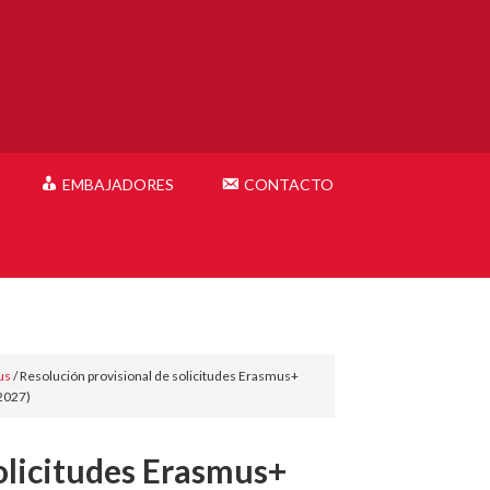
EMBAJADORES
CONTACTO
us
/
Resolución provisional de solicitudes Erasmus+
2027)
olicitudes Erasmus+