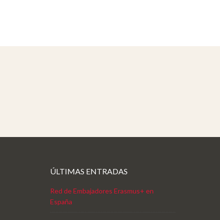
ÚLTIMAS ENTRADAS
Red de Embajadores Erasmus+ en
España