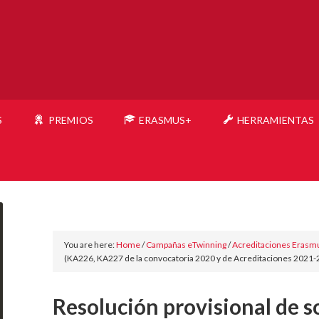
S
PREMIOS
ERASMUS+
HERRAMIENTAS
You are here:
Home
/
Campañas eTwinning
/
Acreditaciones Erasm
(KA226, KA227 de la convocatoria 2020 y de Acreditaciones 2021-
Resolución provisional de s