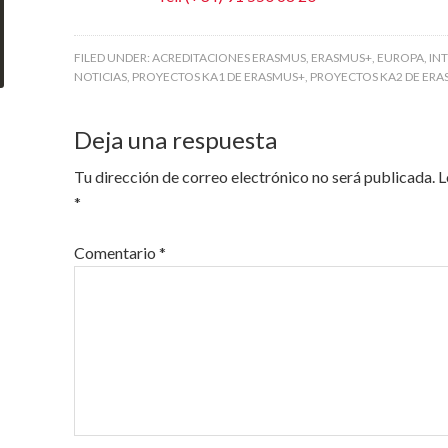
FILED UNDER:
ACREDITACIONES ERASMUS
,
ERASMUS+
,
EUROPA
,
IN
NOTICIAS
,
PROYECTOS KA1 DE ERASMUS+
,
PROYECTOS KA2 DE ER
Deja una respuesta
Tu dirección de correo electrónico no será publicada.
L
*
Comentario
*