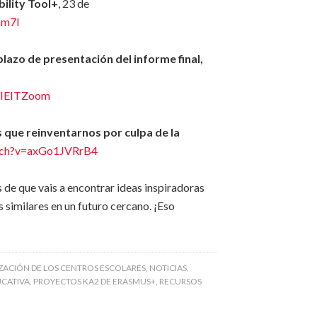
ility Tool+
, 23 de
1m7I
azo de presentación del informe final,
PIEITZoom
que reinventarnos por culpa de la
tch?v=axGo1JVRrB4
de que vais a encontrar ideas inspiradoras
 similares en un futuro cercano. ¡Eso
ZACIÓN DE LOS CENTROS ESCOLARES
,
NOTICIAS
,
UCATIVA
,
PROYECTOS KA2 DE ERASMUS+
,
RECURSOS