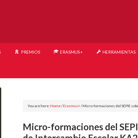
S
PREMIOS
ERASMUS+
HERRAMIENTAS
You are here:
Home
/
Erasmus+
/
Micro-formaciones del SEPIE sob
Micro-formaciones del SEPI
de Intercambio Escolar KA