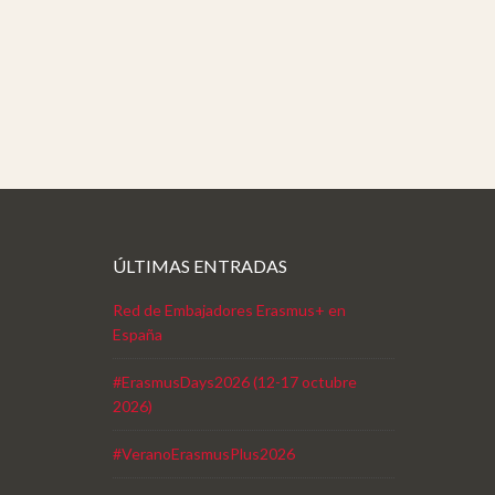
ÚLTIMAS ENTRADAS
Red de Embajadores Erasmus+ en
España
#ErasmusDays2026 (12-17 octubre
2026)
#VeranoErasmusPlus2026