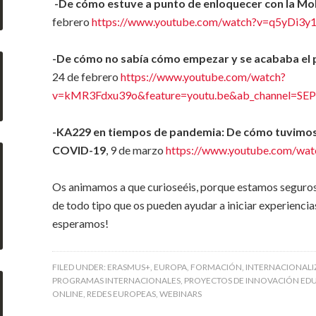
-De cómo estuve a punto de enloquecer con la Mob
febrero
https://www.youtube.com/watch?v=q5yDi3y
-De cómo no sabía cómo empezar y se acababa el pl
24 de febrero
https://www.youtube.com/watch?
v=kMR3Fdxu39o&feature=youtu.be&ab_channel=SE
-KA229 en tiempos de pandemia: De cómo tuvimos 
COVID-19
, 9 de marzo
https://www.youtube.com/wa
Os animamos a que curioseéis, porque estamos seguros 
de todo tipo que os pueden ayudar a iniciar experiencias
esperamos!
FILED UNDER:
ERASMUS+
,
EUROPA
,
FORMACIÓN
,
INTERNACIONALI
PROGRAMAS INTERNACIONALES
,
PROYECTOS DE INNOVACIÓN ED
ONLINE
,
REDES EUROPEAS
,
WEBINARS