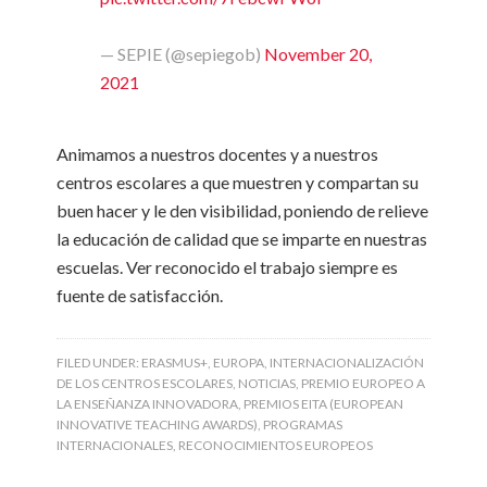
— SEPIE (@sepiegob)
November 20,
2021
Animamos a nuestros docentes y a nuestros
centros escolares a que muestren y compartan su
buen hacer y le den visibilidad, poniendo de relieve
la educación de calidad que se imparte en nuestras
escuelas. Ver reconocido el trabajo siempre es
fuente de satisfacción.
FILED UNDER:
ERASMUS+
,
EUROPA
,
INTERNACIONALIZACIÓN
DE LOS CENTROS ESCOLARES
,
NOTICIAS
,
PREMIO EUROPEO A
LA ENSEÑANZA INNOVADORA
,
PREMIOS EITA (EUROPEAN
INNOVATIVE TEACHING AWARDS)
,
PROGRAMAS
INTERNACIONALES
,
RECONOCIMIENTOS EUROPEOS