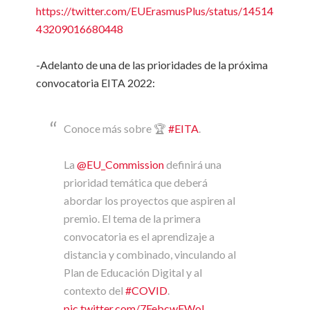
https://twitter.com/EUErasmusPlus/status/14514
43209016680448
-Adelanto de una de las prioridades de la próxima
convocatoria EITA 2022:
Conoce más sobre 🏆
#EITA
.
La
@EU_Commission
definirá una
prioridad temática que deberá
abordar los proyectos que aspiren al
premio. El tema de la primera
convocatoria es el aprendizaje a
distancia y combinado, vinculando al
Plan de Educación Digital y al
contexto del
#COVID
.
pic.twitter.com/7FebcwFWoI