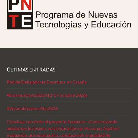
ÚLTIMAS ENTRADAS
Red de Embajadores Erasmus+ en España
#ErasmusDays2026 (12-17 octubre 2026)
#VeranoErasmusPlus2026
Concluye con éxito el proyecto Erasmus+ «Construyendo
ambientes inclusivos en la Educación de Personas Adultas:
evaluación, autoevaluación, coeducación e igualdad de