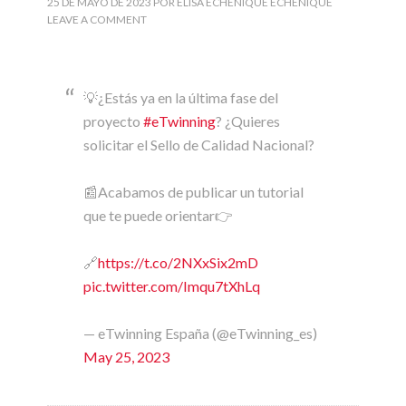
25 DE MAYO DE 2023
POR
ELISA ECHENIQUE ECHENIQUE
LEAVE A COMMENT
💡¿Estás ya en la última fase del
proyecto
#eTwinning
? ¿Quieres
solicitar el Sello de Calidad Nacional?
📰Acabamos de publicar un tutorial
que te puede orientar👉
🔗
https://t.co/2NXxSix2mD
pic.twitter.com/Imqu7tXhLq
— eTwinning España (@eTwinning_es)
May 25, 2023