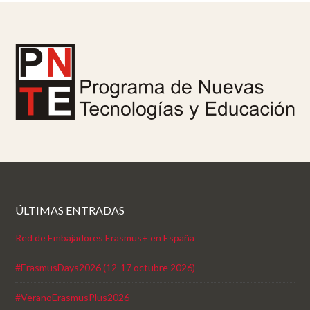
ÚLTIMAS ENTRADAS
Red de Embajadores Erasmus+ en España
#ErasmusDays2026 (12-17 octubre 2026)
#VeranoErasmusPlus2026