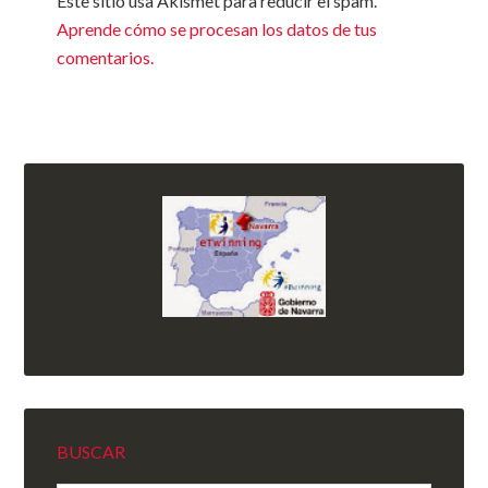
Este sitio usa Akismet para reducir el spam.
Aprende cómo se procesan los datos de tus
comentarios.
BUSCAR