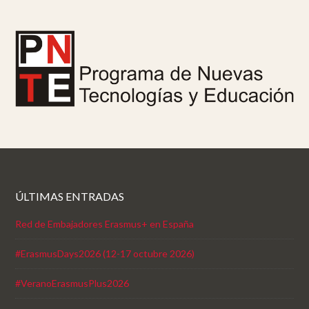
ÚLTIMAS ENTRADAS
Red de Embajadores Erasmus+ en España
#ErasmusDays2026 (12-17 octubre 2026)
#VeranoErasmusPlus2026