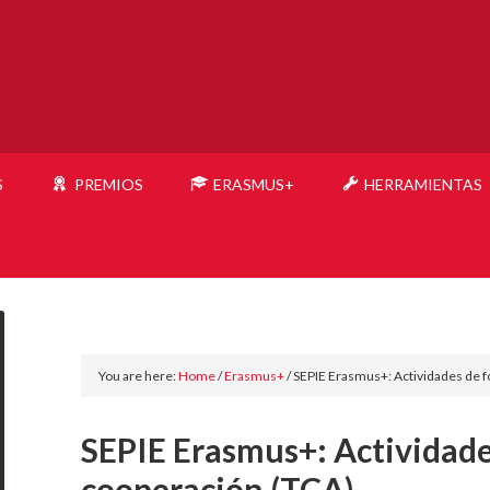
S
PREMIOS
ERASMUS+
HERRAMIENTAS
You are here:
Home
/
Erasmus+
/
SEPIE Erasmus+: Actividades de f
SEPIE Erasmus+: Actividade
cooperación (TCA)