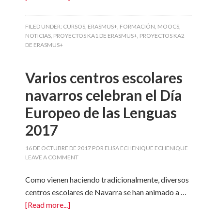
FILED UNDER:
CURSOS
,
ERASMUS+
,
FORMACIÓN
,
MOOCS
,
NOTICIAS
,
PROYECTOS KA1 DE ERASMUS+
,
PROYECTOS KA2
DE ERASMUS+
Varios centros escolares
navarros celebran el Día
Europeo de las Lenguas
2017
16 DE OCTUBRE DE 2017
POR
ELISA ECHENIQUE ECHENIQUE
LEAVE A COMMENT
Como vienen haciendo tradicionalmente, diversos
centros escolares de Navarra se han animado a …
[Read more...]