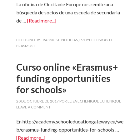
La oficina de Occitanie Europe nos remite una
búsqueda de socios de una escuela de secundaria
de …
[Read more...]
FILED UNDER:
ERASMUS+
,
NOTICIAS
,
PROYECTOS KA2 DE
ERASMUS+
Curso online «Erasmus+
funding opportunities
for schools»
20 DE OCTUBRE DE 2017
POR
ELISA ECHENIQUE ECHENIQUE
LEAVE A COMMENT
En http://academy.schooleducationgateway.eu/we
b/erasmus-funding-opportunities-for-schools …
[Read more...]