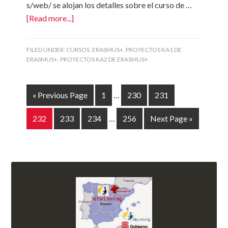
s/web/ se alojan los detalles sobre el curso de …
[Read more...]
FILED UNDER:
CURSOS
,
ERASMUS+
,
PROYECTOS KA1 DE
ERASMUS+
,
PROYECTOS KA2 DE ERASMUS+
« Previous Page
1
…
230
231
232
233
234
…
256
Next Page »