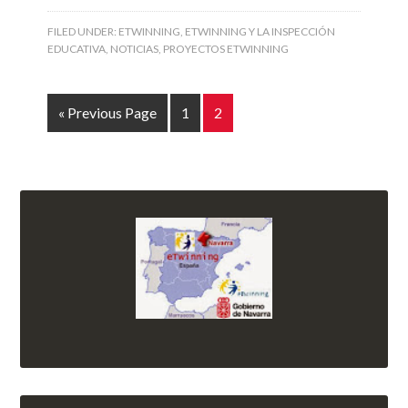
FILED UNDER:
ETWINNING
,
ETWINNING Y LA INSPECCIÓN
EDUCATIVA
,
NOTICIAS
,
PROYECTOS ETWINNING
« Previous Page
1
2