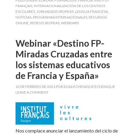
FILED UNDER:
EUROPA
,
FORMACIÓN
,
FRANCIA
,
INSTITUT
FRANÇAIS
,
INTERNACIONALIZACIÓN DE LOS CENTROS
ESCOLARES
,
JORNADAS EUROPEAS
,
LENGUA FRANCESA
,
NOTICIAS
,
PROGRAMAS INTERNACIONALES
,
RECURSOS
ONLINE
,
REDES EUROPEAS
,
WEBINARS
Webinar «Destino FP-
Miradas Cruzadas entre
los sistemas educativos
de Francia y España»
12 DE FEBRERO DE 2021
POR
ELISA ECHENIQUE ECHENIQUE
LEAVE A COMMENT
Nos complace anunciar el lanzamiento del ciclo de