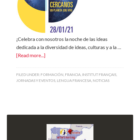
¡Celebra con nosotros la noche de las ideas
dedicada a la diversidad de ideas, culturas y a la …
[Read more...]
FILED UNDER:
FORMACIÓN
,
FRANCIA
,
INSTITUT FRANÇAIS
,
JORNADAS Y EVENTOS
,
LENGUA FRANCESA
,
NOTICIAS