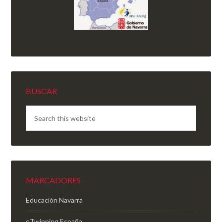
BUSCAR
MARCADORES
Educación Navarra
eTwinning España