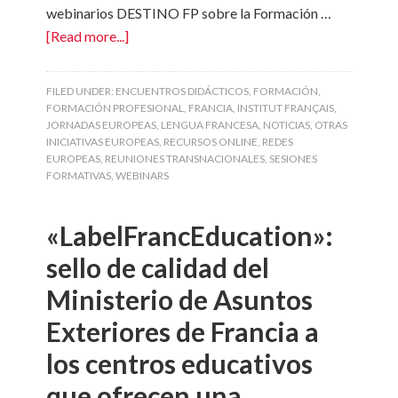
webinarios DESTINO FP sobre la Formación …
[Read more...]
FILED UNDER:
ENCUENTROS DIDÁCTICOS
,
FORMACIÓN
,
FORMACIÓN PROFESIONAL
,
FRANCIA
,
INSTITUT FRANÇAIS
,
JORNADAS EUROPEAS
,
LENGUA FRANCESA
,
NOTICIAS
,
OTRAS
INICIATIVAS EUROPEAS
,
RECURSOS ONLINE
,
REDES
EUROPEAS
,
REUNIONES TRANSNACIONALES
,
SESIONES
FORMATIVAS
,
WEBINARS
«LabelFrancEducation»:
sello de calidad del
Ministerio de Asuntos
Exteriores de Francia a
los centros educativos
que ofrecen una