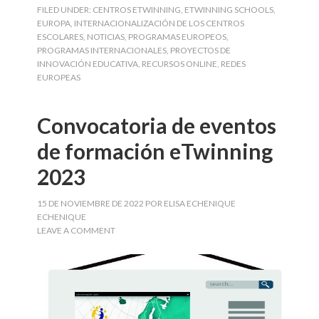
FILED UNDER:
CENTROS ETWINNING
,
ETWINNING SCHOOLS
,
EUROPA
,
INTERNACIONALIZACIÓN DE LOS CENTROS
ESCOLARES
,
NOTICIAS
,
PROGRAMAS EUROPEOS
,
PROGRAMAS INTERNACIONALES
,
PROYECTOS DE
INNOVACIÓN EDUCATIVA
,
RECURSOS ONLINE
,
REDES
EUROPEAS
Convocatoria de eventos
de formación eTwinning
2023
15 DE NOVIEMBRE DE 2022
POR
ELISA ECHENIQUE
ECHENIQUE
LEAVE A COMMENT