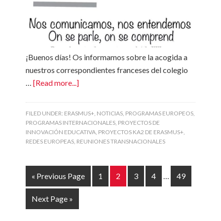
¡Buenos días! Os informamos sobre la acogida a
nuestros correspondientes franceses del colegio
…
[Read more...]
FILED UNDER:
ERASMUS+
,
NOTICIAS
,
PROGRAMAS EUROPEOS
,
PROGRAMAS INTERNACIONALES
,
PROYECTOS DE
INNOVACIÓN EDUCATIVA
,
PROYECTOS KA2 DE ERASMUS+
,
REDES EUROPEAS
,
REUNIONES TRANSNACIONALES
« Previous Page
1
2
3
4
…
49
Next Page »