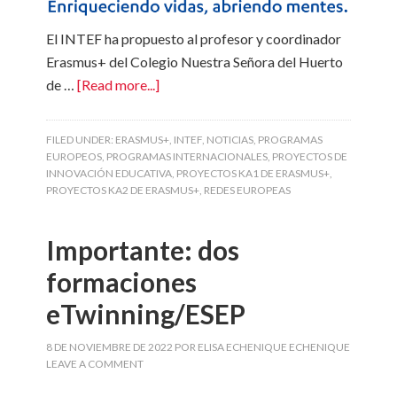
El INTEF ha propuesto al profesor y coordinador
Erasmus+ del Colegio Nuestra Señora del Huerto
de …
[Read more...]
FILED UNDER:
ERASMUS+
,
INTEF
,
NOTICIAS
,
PROGRAMAS
EUROPEOS
,
PROGRAMAS INTERNACIONALES
,
PROYECTOS DE
INNOVACIÓN EDUCATIVA
,
PROYECTOS KA1 DE ERASMUS+
,
PROYECTOS KA2 DE ERASMUS+
,
REDES EUROPEAS
Importante: dos
formaciones
eTwinning/ESEP
8 DE NOVIEMBRE DE 2022
POR
ELISA ECHENIQUE ECHENIQUE
LEAVE A COMMENT