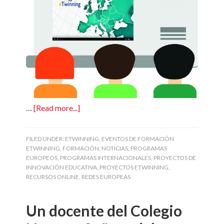
…
[Read more...]
FILED UNDER:
ETWINNING
,
EVENTOS DE FORMACIÓN
ETWINNING
,
FORMACIÓN
,
NOTICIAS
,
PROGRAMAS
EUROPEOS
,
PROGRAMAS INTERNACIONALES
,
PROYECTOS DE
INNOVACIÓN EDUCATIVA
,
PROYECTOS ETWINNING
,
RECURSOS ONLINE
,
REDES EUROPEAS
Un docente del Colegio