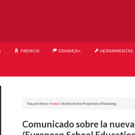
S
PREMIOS
ERASMUS+
HERRAMIENTAS
You are here:
Home
/
Archives for Proyectos eTwinning
Comunicado sobre la nueva
(European School Education