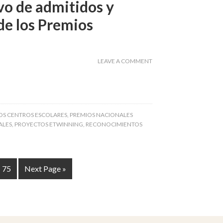
ivo de admitidos y
de los Premios
2
LEAVE A COMMENT
OS CENTROS ESCOLARES
,
PREMIOS NACIONALES
ALES
,
PROYECTOS ETWINNING
,
RECONOCIMIENTOS
75
Next Page »