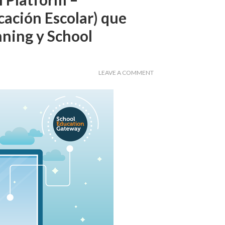
ación Escolar) que
nning y School
LEAVE A COMMENT