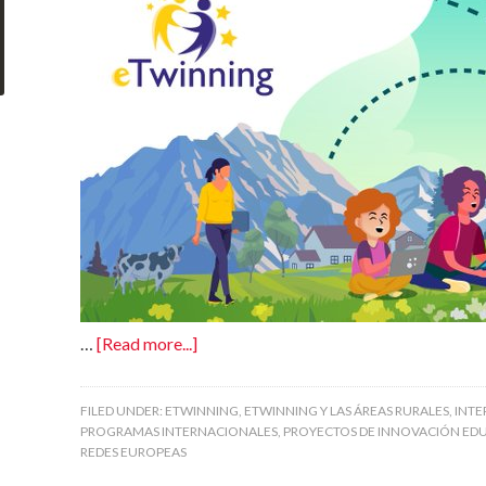
…
[Read more...]
FILED UNDER:
ETWINNING
,
ETWINNING Y LAS ÁREAS RURALES
,
INTE
PROGRAMAS INTERNACIONALES
,
PROYECTOS DE INNOVACIÓN ED
REDES EUROPEAS