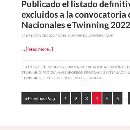
Publicado el listado definit
excluidos a la convocatoria 
Nacionales eTwinning 202
25 DE MAYO DE 2022
POR
ELISA ECHENIQUE ECHENIQUE
…
[Read more...]
FILED UNDER:
ETWINNING
,
EUROPA
,
INTERNACIONALIZACIÓN DE L
ETWINNING
,
PROGRAMAS EUROPEOS
,
PROGRAMAS INTERNACION
ETWINNING
,
RECURSOS ONLINE
,
REDES EUROPEAS
« Previous Page
1
2
3
4
5
6
…