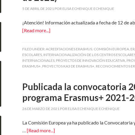
5 DE ABRIL DE 2021
POR
ELISA ECHENIQUE ECHENIQUE
¡Atención! Información actualizada a fecha de 12 de abr
[Read more...]
FILED UNDER:
ACREDITACIONES ERASMUS
,
COMISIÓN EUROPEA
,
E
ESCOLARES
,
INTERNACIONALIZACIÓN DE LOS CENTROS ESCOLARE
INTERNACIONALES
,
PROYECTOS DE INNOVACIÓN EDUCATIVA
,
PROY
ERASMUS+
,
PROYECTOS KA3 DE ERASMUS+
,
RECONOCIMIENTOS E
Publicada la convocatoria 
programa Erasmus+ 2021-
26 DE MARZO DE 2021
POR
ELISA ECHENIQUE ECHENIQUE
La Comisión Europea ya ha publicado la Convocatoria
…
[Read more...]