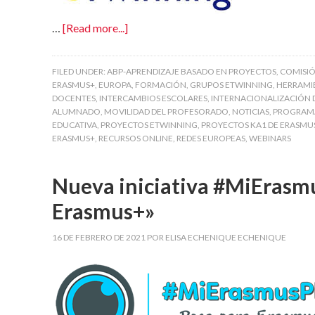
…
[Read more...]
FILED UNDER:
ABP-APRENDIZAJE BASADO EN PROYECTOS
,
COMISI
ERASMUS+
,
EUROPA
,
FORMACIÓN
,
GRUPOS ETWINNING
,
HERRAMI
DOCENTES
,
INTERCAMBIOS ESCOLARES
,
INTERNACIONALIZACIÓN 
ALUMNADO
,
MOVILIDAD DEL PROFESORADO
,
NOTICIAS
,
PROGRAMA
EDUCATIVA
,
PROYECTOS ETWINNING
,
PROYECTOS KA1 DE ERASMU
ERASMUS+
,
RECURSOS ONLINE
,
REDES EUROPEAS
,
WEBINARS
Nueva iniciativa #MiErasm
Erasmus+»
16 DE FEBRERO DE 2021
POR
ELISA ECHENIQUE ECHENIQUE