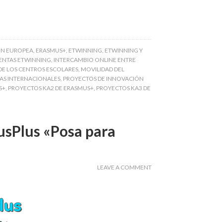
ÓN EUROPEA
,
ERASMUS+
,
ETWINNING
,
ETWINNING Y
ENTAS ETWINNING
,
INTERCAMBIO ONLINE ENTRE
DE LOS CENTROS ESCOLARES
,
MOVILIDAD DEL
S INTERNACIONALES
,
PROYECTOS DE INNOVACIÓN
S+
,
PROYECTOS KA2 DE ERASMUS+
,
PROYECTOS KA3 DE
usPlus «Posa para
LEAVE A COMMENT