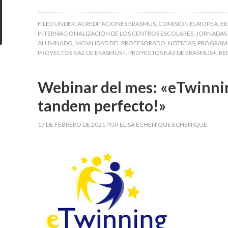
FILED UNDER:
ACREDITACIONES ERASMUS
,
COMISIÓN EUROPEA
,
E
INTERNACIONALIZACIÓN DE LOS CENTROS ESCOLARES
,
JORNADAS
ALUMNADO
,
MOVILIDAD DEL PROFESORADO
,
NOTICIAS
,
PROGRAMA
PROYECTOS KA2 DE ERASMUS+
,
PROYECTOS KA3 DE ERASMUS+
,
RE
Webinar del mes: «eTwinnin
tandem perfecto!»
17 DE FEBRERO DE 2021
POR
ELISA ECHENIQUE ECHENIQUE