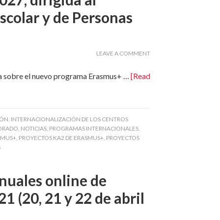
scolar y de Personas
LEAVE A COMMENT
ínea sobre el nuevo programa Erasmus+ …
[Read
IÓN
,
INTERNACIONALIZACIÓN DE LOS CENTROS
SORADO
,
NOTICIAS
,
PROGRAMAS INTERNACIONALES
,
SMUS+
,
PROYECTOS KA2 DE ERASMUS+
,
PROYECTOS
S
Anuales online de
 (20, 21 y 22 de abril