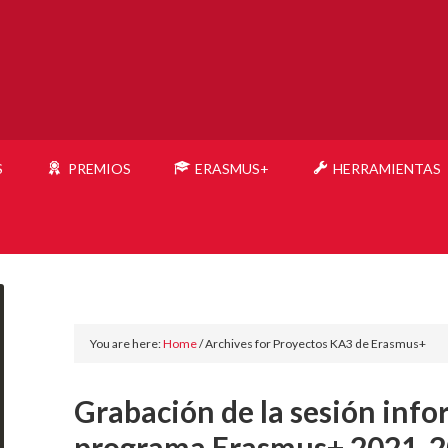
S
PREMIOS
ERASMUS+
HERRAMIENTAS
You are here:
Home
/
Archives for Proyectos KA3 de Erasmus+
Grabación de la sesión info
programa Erasmus+ 2021-202