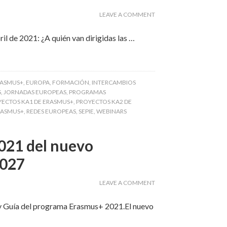
LEAVE A COMMENT
il de 2021: ¿A quién van dirigidas las …
RASMUS+
,
EUROPA
,
FORMACIÓN
,
INTERCAMBIOS
S
,
JORNADAS EUROPEAS
,
PROGRAMAS
ECTOS KA1 DE ERASMUS+
,
PROYECTOS KA2 DE
RASMUS+
,
REDES EUROPEAS
,
SEPIE
,
WEBINARS
2021 del nuevo
2027
LEAVE A COMMENT
 y Guía del programa Erasmus+ 2021.El nuevo