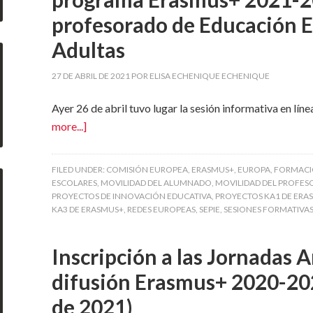
profesorado de Educación E
Adultas
27 DE ABRIL DE 2021
POR
ELISA ECHENIQUE ECHENIQUE
Ayer 26 de abril tuvo lugar la sesión informativa en l
more...]
FILED UNDER:
COMISIÓN EUROPEA
,
ERASMUS+
,
EUROPA
,
FORMAC
ESCOLARES
,
MOVILIDAD DEL ALUMNADO
,
MOVILIDAD DEL PROFE
PROYECTOS DE INNOVACIÓN EDUCATIVA
,
PROYECTOS KA1 DE ERA
KA3 DE ERASMUS+
,
REDES EUROPEAS
,
SEPIE
,
SESIONES FORMATIVA
Inscripción a las Jornadas 
difusión Erasmus+ 2020-2021
de 2021)