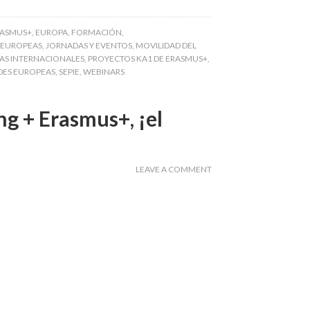
RASMUS+
,
EUROPA
,
FORMACIÓN
,
 EUROPEAS
,
JORNADAS Y EVENTOS
,
MOVILIDAD DEL
S INTERNACIONALES
,
PROYECTOS KA1 DE ERASMUS+
,
DES EUROPEAS
,
SEPIE
,
WEBINARS
g + Erasmus+, ¡el
LEAVE A COMMENT