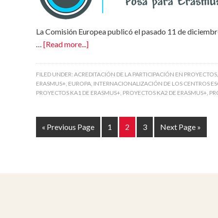
La Comisión Europea publicó el pasado 11 de diciembre
…
[Read more...]
FILED UNDER:
ACREDITACIÓN DE LA PARTICIPACIÓN EN PROYECTOS
ERASMUS+
,
EUROPA
,
INTERNACIONALIZACIÓN DE LOS CENTROS E
PROYECTOS KA1 DE ERASMUS+
,
PROYECTOS KA2 DE ERASMUS+
,
PR
« Previous Page
1
2
3
Next Page »