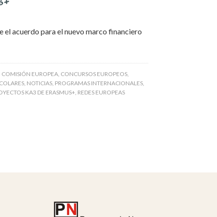
 el acuerdo para el nuevo marco financiero
,
COMISIÓN EUROPEA
,
CONCURSOS EUROPEOS
,
SCOLARES
,
NOTICIAS
,
PROGRAMAS INTERNACIONALES
,
OYECTOS KA3 DE ERASMUS+
,
REDES EUROPEAS