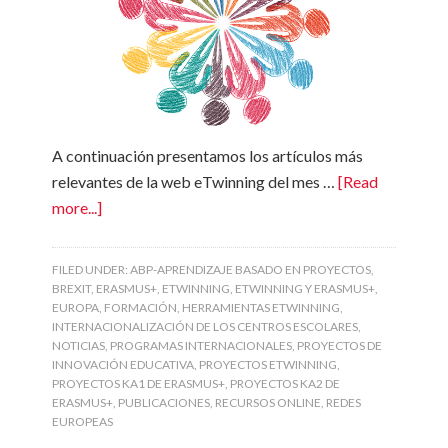
A continuación presentamos los artículos más
relevantes de la web eTwinning del mes …
[Read
more...]
FILED UNDER:
ABP-APRENDIZAJE BASADO EN PROYECTOS
,
BREXIT
,
ERASMUS+
,
ETWINNING
,
ETWINNING Y ERASMUS+
,
EUROPA
,
FORMACIÓN
,
HERRAMIENTAS ETWINNING
,
INTERNACIONALIZACIÓN DE LOS CENTROS ESCOLARES
,
NOTICIAS
,
PROGRAMAS INTERNACIONALES
,
PROYECTOS DE
INNOVACIÓN EDUCATIVA
,
PROYECTOS ETWINNING
,
PROYECTOS KA1 DE ERASMUS+
,
PROYECTOS KA2 DE
ERASMUS+
,
PUBLICACIONES
,
RECURSOS ONLINE
,
REDES
EUROPEAS