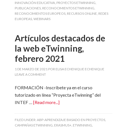
INNOVACIÓN EDUCATIVA
,
PROYECTOS ETWINNING
,
PUBLICACIONES
,
RECONOCIMIENTOS ETWINNING
,
RECONOCIMIENTOS EUROPEOS
,
RECURSOS ONLINE
,
REDES
EUROPEAS
,
WEBINARS
Artículos destacados de
la web eTwinning,
febrero 2021
1 DE MARZO DE 2021
POR
ELISA ECHENIQUE ECHENIQUE
LEAVE A COMMENT
FORMACIÓN -Inscríbete ya en el curso
tutorizado en línea “Proyecta eTwinning” del
INTEF …
[Read more...]
FILED UNDER:
ABP-APRENDIZAJE BASADO EN PROYECTOS
,
CAMPAÑAS ETWINNING
,
ERASMUS+
,
ETWINNING
,