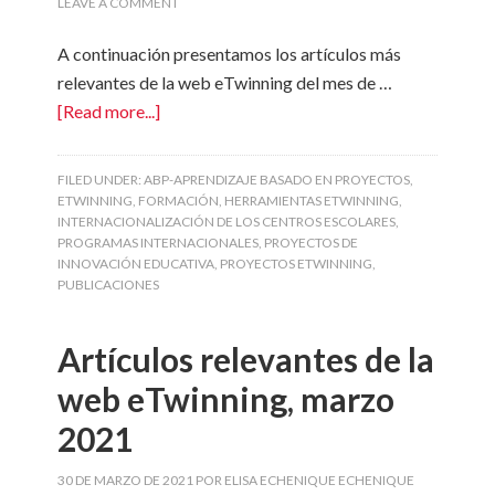
LEAVE A COMMENT
A continuación presentamos los artículos más
relevantes de la web eTwinning del mes de …
[Read more...]
FILED UNDER:
ABP-APRENDIZAJE BASADO EN PROYECTOS
,
ETWINNING
,
FORMACIÓN
,
HERRAMIENTAS ETWINNING
,
INTERNACIONALIZACIÓN DE LOS CENTROS ESCOLARES
,
PROGRAMAS INTERNACIONALES
,
PROYECTOS DE
INNOVACIÓN EDUCATIVA
,
PROYECTOS ETWINNING
,
PUBLICACIONES
Artículos relevantes de la
web eTwinning, marzo
2021
30 DE MARZO DE 2021
POR
ELISA ECHENIQUE ECHENIQUE