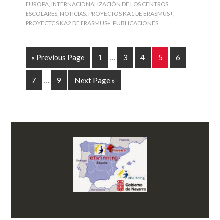
EUROPA
,
INTERNACIONALIZACIÓN DE LOS CENTROS
ESCOLARES
,
NOTICIAS
,
PROYECTOS KA1 DE ERASMUS+
,
PROYECTOS KA2 DE ERASMUS+
,
PUBLICACIONES
« Previous Page
1
…
3
4
5
6
7
…
9
Next Page »