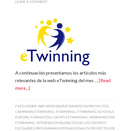
LEAVE A COMMENT
A continuación presentamos los artículos más
relevantes de la web eTwinning del mes …
[Read
more...]
FILED UNDER:
ABP-APRENDIZAJE BASADO EN PROYECTOS
,
CAMPAÑAS ETWINNING
,
ETWINNING
,
ETWINNING SCHOOLS
,
EUROPA
,
FORMACIÓN
,
GRUPOS ETWINNING
,
HERRAMIENTAS
ETWINNING
,
INTERNACIONALIZACIÓN DE LOS CENTROS
ESCOLARES
,
PROGRAMAS INTERNACIONALES
,
PROYECTOS DE