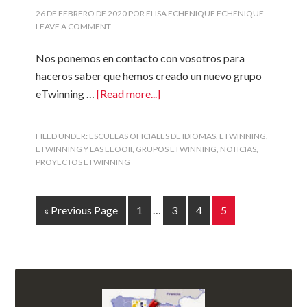
26 DE FEBRERO DE 2020
POR
ELISA ECHENIQUE ECHENIQUE
LEAVE A COMMENT
Nos ponemos en contacto con vosotros para
haceros saber que hemos creado un nuevo grupo
eTwinning …
[Read more...]
FILED UNDER:
ESCUELAS OFICIALES DE IDIOMAS
,
ETWINNING
,
ETWINNING Y LAS EEOOII
,
GRUPOS ETWINNING
,
NOTICIAS
,
PROYECTOS ETWINNING
« Previous Page
1
…
3
4
5